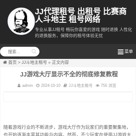
JJ代理租号 出租号 比赛商
人斗地主 租号网络
专业从事JJ租号 畅玩你喜爱的游戏 随时退换 人性化
的退换服务，保障你的租号体验无忧
租号网络
菜单
首页
>
JJ斗地主租号
»
正文内容
JJ游戏大厅显示不全的彻底修复教程
admin
2024-10-10
JJ斗地主租号
755 浏览
随着游戏行业的不断进步，游戏大厅作为玩家们的重要聚集地，
也开始逐渐丰富其功能与内容。然而，不少玩家在使用JJ游戏大