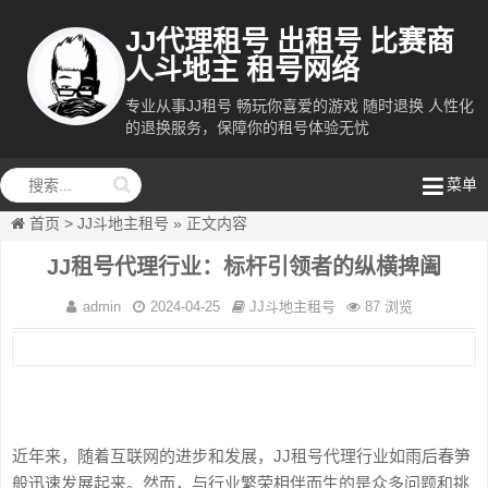
JJ代理租号 出租号 比赛商
人斗地主 租号网络
专业从事JJ租号 畅玩你喜爱的游戏 随时退换 人性化
的退换服务，保障你的租号体验无忧
租号网络
菜单
首页
>
JJ斗地主租号
»
正文内容
JJ租号代理行业：标杆引领者的纵横捭阖
admin
2024-04-25
JJ斗地主租号
87 浏览
近年来，随着互联网的进步和发展，JJ租号代理行业如雨后春笋
般迅速发展起来。然而，与行业繁荣相伴而生的是众多问题和挑