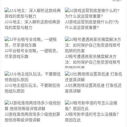
JJ斗地主：深入解析这款经典游
JJ游戏运营到底是做什么的?为
戏的类型与魅力
什么说运营很重要?
JJ平台租号全攻略，一键租赁，
尽享游戏乐趣
JJ租号遭遇商家杀猪盘解决方
法：如何保护自己免受游戏租号
陷阱的伤害
JJ斗地主组队玩法，不要跟低倍
JJ比赛炮塔设置高低速 打鱼低还
炮组队原因
是高讲解
JJ游戏渔场两倍场多少级炮划算
JJ租号新申请的号怎么没捕鱼？
炮倍场等级详情讲解
原因在此